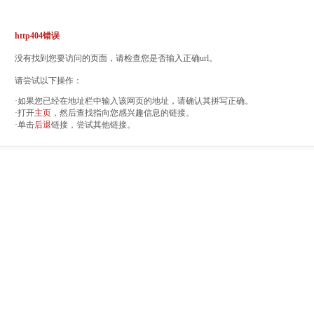
http404错误
没有找到您要访问的页面，请检查您是否输入正确url。
请尝试以下操作：
·如果您已经在地址栏中输入该网页的地址，请确认其拼写正确。
·打开
主页
，然后查找指向您感兴趣信息的链接。
·单击
后退
链接，尝试其他链接。