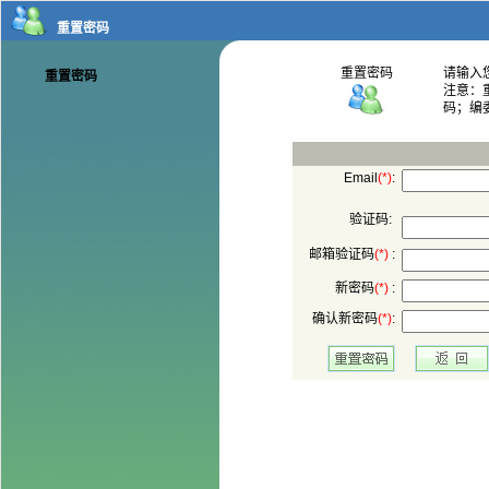
码；编
:
验证码:
 :
 :
: